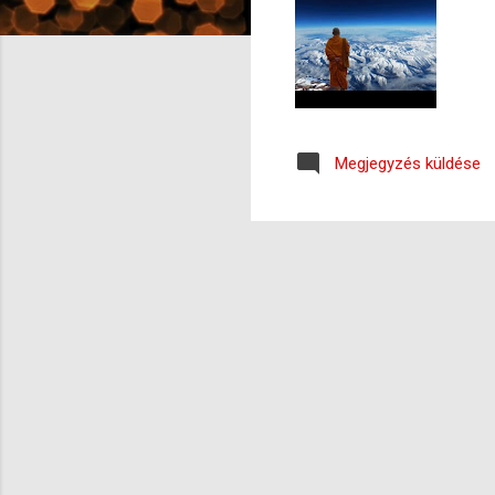
s
e
k
Megjegyzés küldése