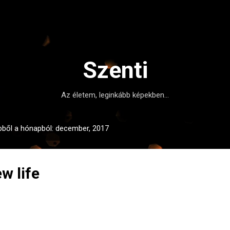
Ugrás a fő tartalomra
Szenti
Az életem, leginkább képekben...
bből a hónapból: december, 2017
w life