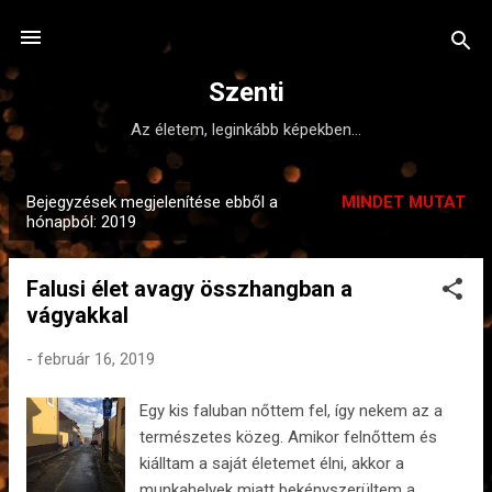
Ugrás a fő tartalomra
Szenti
Az életem, leginkább képekben...
Bejegyzések megjelenítése ebből a
MINDET MUTAT
B
hónapból: 2019
e
j
Falusi élet avagy összhangban a
e
vágyakkal
g
y
-
február 16, 2019
z
Egy kis faluban nőttem fel, így nekem az a
é
természetes közeg. Amikor felnőttem és
s
kiálltam a saját életemet élni, akkor a
e
munkahelyek miatt bekényszerültem a