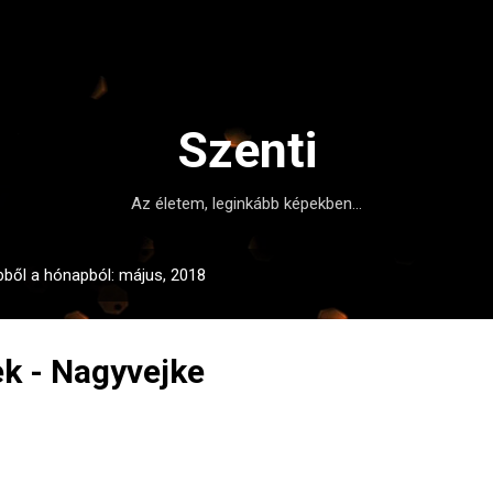
Ugrás a fő tartalomra
Szenti
Az életem, leginkább képekben...
bből a hónapból: május, 2018
ek - Nagyvejke