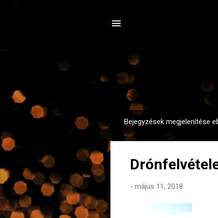
Bejegyzések megjelenítése e
B
e
j
Drónfelvétel
e
g
-
május 11, 2018
y
z
é