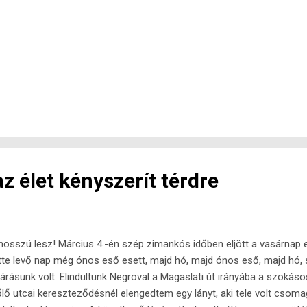
z élet kényszerít térdre
hosszú lesz! Március 4.-én szép zimankós időben eljött a vasárnap es
tte levő nap még ónos eső esett, majd hó, majd ónos eső, majd hó, 
járásunk volt. Elindultunk Negroval a Magaslati út irányába a szokáso
lő utcai kereszteződésnél elengedtem egy lányt, aki tele volt csom