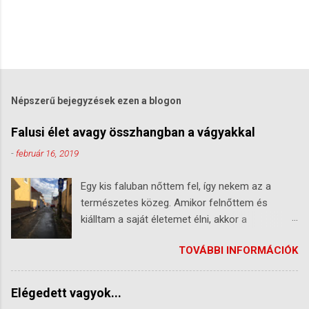
Népszerű bejegyzések ezen a blogon
Falusi élet avagy összhangban a vágyakkal
-
február 16, 2019
Egy kis faluban nőttem fel, így nekem az a
természetes közeg. Amikor felnőttem és
kiálltam a saját életemet élni, akkor a
munkahelyek miatt bekényszerültem a városba,
TOVÁBBI INFORMÁCIÓK
először Szekszárdra, majd Pécsre, végül
Bonyhádra. Eltelt 15 év úgy, hogy úgy éltem az
életemet, hogy az valójában nem volt
Elégedett vagyok...
komfortos számomra. Társasházak,