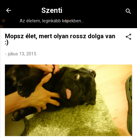
Ugrás a fő tartalomra
Szenti
Az életem, leginkább képekben...
Mopsz élet, mert olyan rossz dolga van
:)
-
július 13, 2015