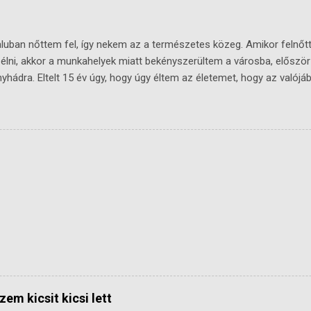
aluban nőttem fel, így nekem az a természetes közeg. Amikor felnőtt
 élni, akkor a munkahelyek miatt bekényszerültem a városba, előszö
yhádra. Eltelt 15 év úgy, hogy úgy éltem az életemet, hogy az valój
. Társasházak, panellakások.... nyüzsgés (Bonyhád már egész élhet
ól). Hogy mit utáltam a panellakásokban? - összelógó életterek (ak
d dolgairól, amikor baromira nem voltál rá kíváncsi) - a csend és 
r ledőltél volna pihenni hétvégén egy keményebb hét után, jó eséllyel
alaki, vagy fúrt, vagy mosott, vagy... tökmind1) - a tér hiánya (se bent
ográcsozás pl...) Miután nem várt események sorozata hatására telje
nem magam és az életem, eldöntöttem, hogy még egyszer nem fogom
szem kicsit kicsi lett