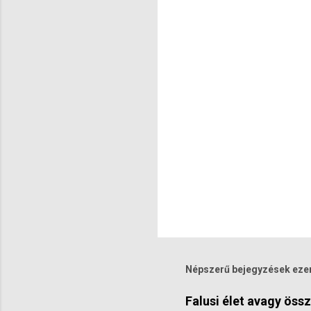
g
y
z
é
s
e
k
Népszerű bejegyzések eze
Falusi élet avagy ös