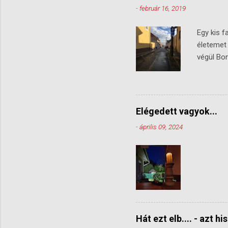
-
február 16, 2019
Egy kis f
életemet
végül Bon
számomra
szempontb
szomszédo
(akármiko
Elégedett vagyok...
zörgött v
-
április 09, 2024
hiánya (b
felépíte
hi...
Hát ezt elb.... - azt hi