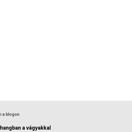
n a blogon
szhangban a vágyakkal