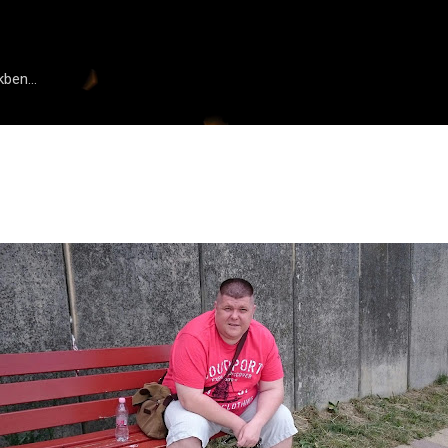
Ugrás a fő tartalomra
ben...