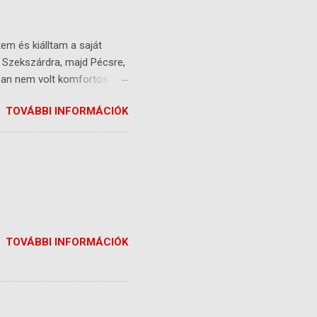
em és kiálltam a saját
r Szekszárdra, majd Pécsre,
ában nem volt komfortos
ő volt ebből a
TOVÁBBI INFORMÁCIÓK
kor is tudtál a
nyugalom teljes hiánya
 épp hogy elaludtál, már
, se kint) - lehetőségek
sen 0-ról kellett
 elkövetni ugyanazokat a
TOVÁBBI INFORMÁCIÓK