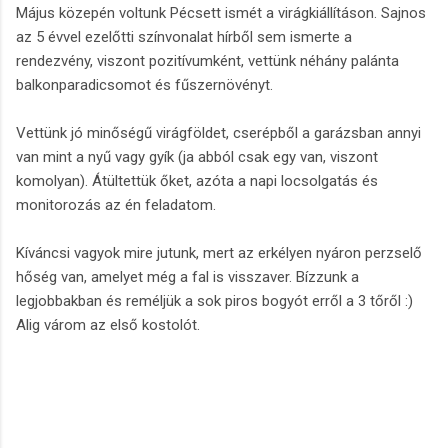
Május közepén voltunk Pécsett ismét a virágkiállításon. Sajnos
az 5 évvel ezelőtti színvonalat hírből sem ismerte a
rendezvény, viszont pozitívumként, vettünk néhány palánta
balkonparadicsomot és fűszernövényt.
Vettünk jó minőségű virágföldet, cserépből a garázsban annyi
van mint a nyű vagy gyík (ja abból csak egy van, viszont
komolyan). Átültettük őket, azóta a napi locsolgatás és
monitorozás az én feladatom.
Kíváncsi vagyok mire jutunk, mert az erkélyen nyáron perzselő
hőség van, amelyet még a fal is visszaver. Bízzunk a
legjobbakban és reméljük a sok piros bogyót erről a 3 tőről :)
Alig várom az első kostolót.
M