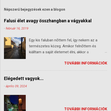
Népszerű bejegyzések ezen a blogon
Falusi élet avagy összhangban a vágyakkal
-
február 16, 2019
Egy kis faluban nőttem fel, így nekem az a
természetes közeg. Amikor felnőttem és
kiálltam a saját életemet élni, akkor a
munkahelyek miatt bekényszerültem a városba,
TOVÁBBI INFORMÁCIÓK
először Szekszárdra, majd Pécsre, végül
Bonyhádra. Eltelt 15 év úgy, hogy úgy éltem az
életemet, hogy az valójában nem volt
Elégedett vagyok...
komfortos számomra. Társasházak,
-
április 09, 2024
panellakások.... nyüzsgés (Bonyhád már egész
élhető volt ebből a szempontból). Hogy mit
utáltam a panellakásokban? - összelógó
életterek (akkor is tudtál a szomszédod
TOVÁBBI INFORMÁCIÓK